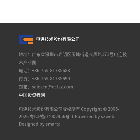
电连技术股份有限公司
地址：广东省深圳市光明区玉塘街道长凤路171号电连技
术产业园
电话：+86-755-81735688
传真：+86-755-81735699
邮箱：salescn@ectsz.com
中国投资者网
电连技术股份有限公司版权所有 Copyright © 2006-
2026
粤ICP备07002956号-1
Powered by szweb
Designed by smarta