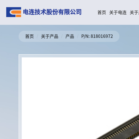
电连技术股份有限公司
首页
关于电连
关于
首页
/
关于产品
/
产品
/
P/N: 818016972
01
02
关于电连
关于产品
公司介绍
汽车连接器
发展历程
天线
全球布局
MINI RF
企业文化
USS RF
人才理念
SCS RF
社会责任
SMA、MCX