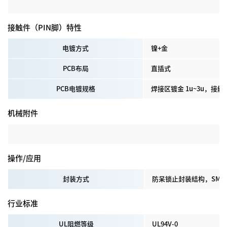
接触件（PIN脚）特性
电镀方式
镍+金
P
CB
布局
直插式
PCB电镀规格
焊接区镀金 1u~3u，接触区
机械附件
操作/应用
封装方式
防呆锁止封装结构，SMD
行业标准
UL阻燃等级
UL94V-0