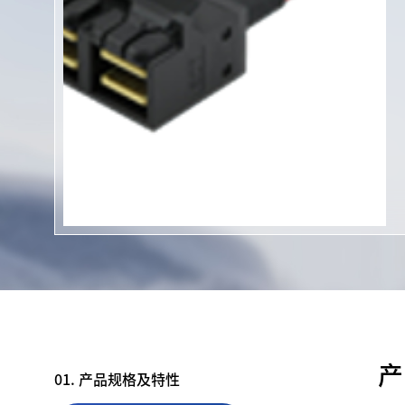
发展历程
天线
全球布局
MINI RF
企业文化
USS RF
人才理念
SCS RF
社会责任
SMA、MCX
联系我们
BTB连接器
FPC连接器
FPC线路板
BTCC连接器
WTB连接器
高速线缆
精密五金
Type C连接器
产
01. 产品规格及特性