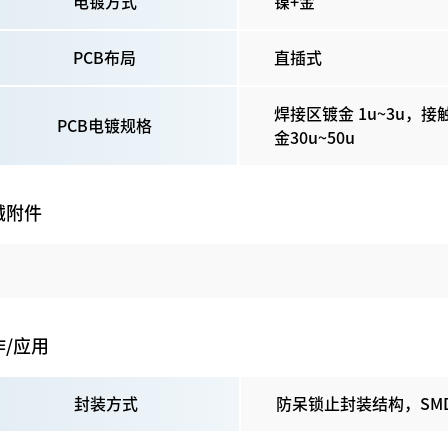
电镀方式
镍+金
P
CB
布局
直插式
焊接区镀金 1u~3u，接
PCB电镀规格
金30u~50u
械附件
作/应用
封装方式
防呆锁止封装结构，SM