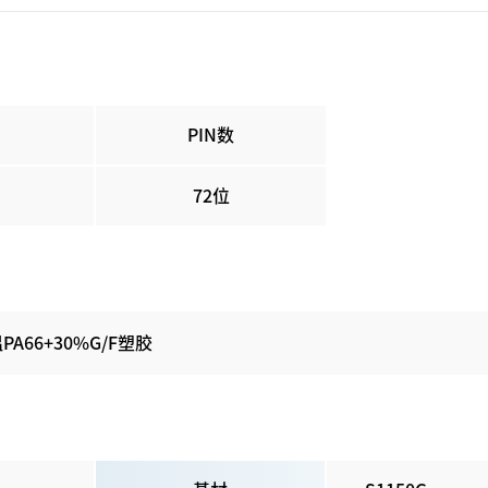
PIN数
7
2
位
A66+30%G/F塑胶