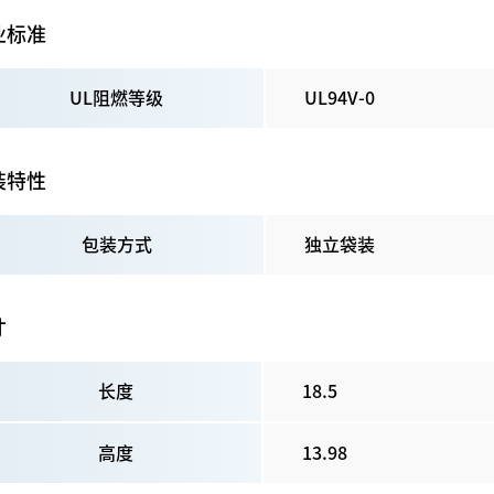
业标准
UL阻燃等级
UL94V-0
装特性
包装方式
独立袋装
寸
长度
18.5
高度
13.98