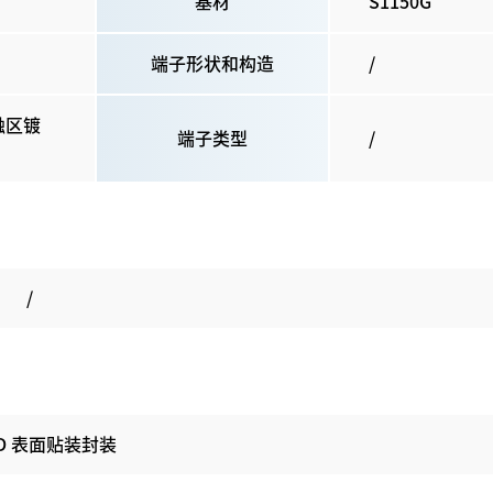
基材
S1150G
端子形状和构造
/
触区镀
端子类型
/
/
D 表面贴装封装