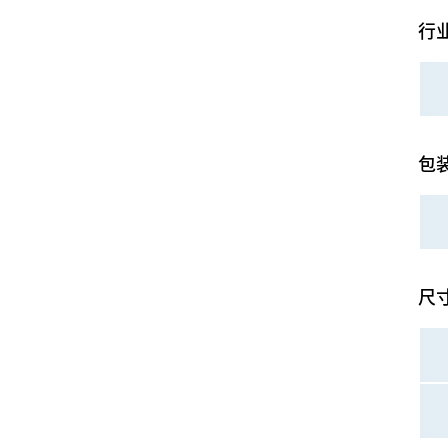
行
包
尺