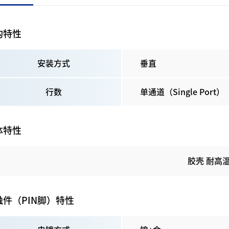
构特性
安装方式
垂直
行数
单通道（Single Port）
体特性
胶壳 耐高温P
触件（PIN脚）特性